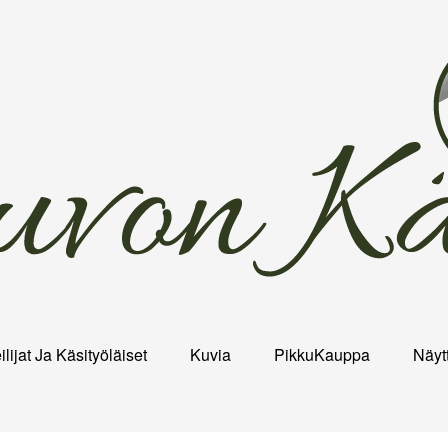
ilijat Ja Käsityöläiset
Kuvia
PikkuKauppa
Näytt