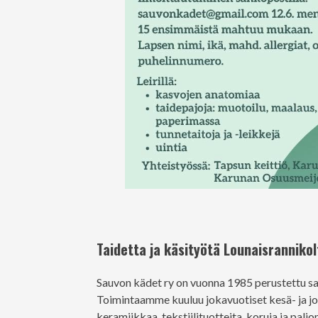
Taidetta ja käsityötä Lounaisrannikol
Sauvon kädet ry on vuonna 1985 perustettu sauv
Toimintaamme kuuluu jokavuotiset kesä- ja jou
keramiikkaa, tekstiilituotteita, koruja ja pal