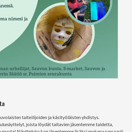
ta
olaisten taiteilijoiden ja käsityöläisten yhdistys.
lunäyttelyt, joista löydät taitavien jäsentemme taidetta,
jon muuta! Näyttelyissä on jäsentemme lisäksi mukana runsaasti