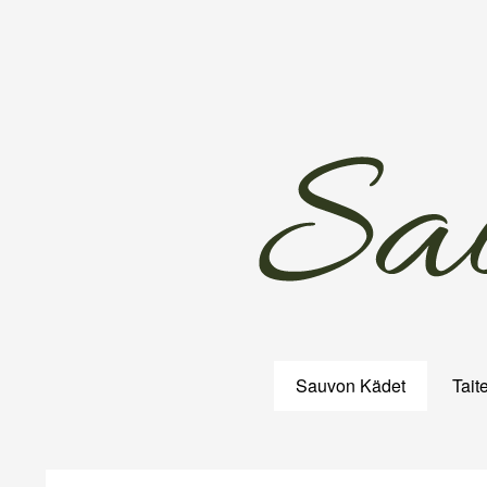
Skip
to
content
Sauvon Kädet
Taite