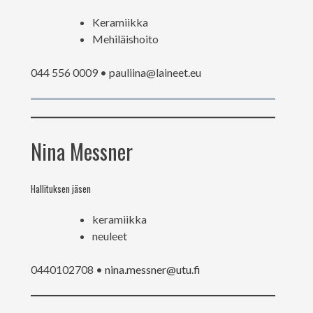
Keramiikka
Mehiläishoito
044 556 0009 • pauliina@laineet.eu
Nina Messner
Hallituksen jäsen
keramiikka
neuleet
0440102708 •
nina.messner@utu.fi