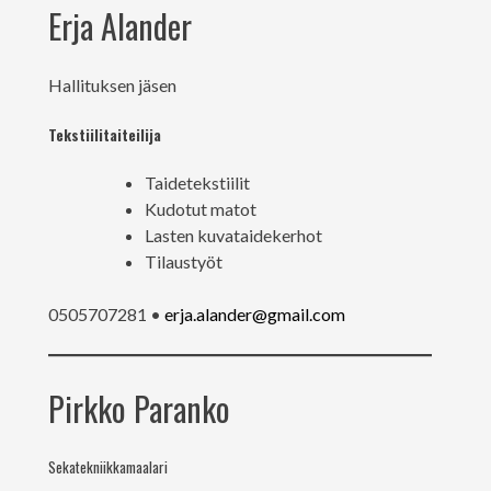
Erja Alander
Hallituksen jäsen
Tekstiilitaiteilija
Taidetekstiilit
Kudotut matot
Lasten kuvataidekerhot
Tilaustyöt
0505707281 •
e
rja.alander@gmail.com
Pirkko Paranko
Sekatekniikkamaalari