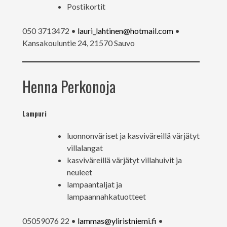
Postikortit
050 3713472 •
lauri_lahtinen@hotmail.com
•
Kansakouluntie 24, 21570 Sauvo
Henna Perkonoja
Lampuri
luonnonväriset ja kasviväreillä värjätyt
villalangat
kasviväreillä värjätyt villahuivit ja
neuleet
lampaantaljat ja
lampaannahkatuotteet
05059076 22 •
lammas@yliristniemi.fi
•