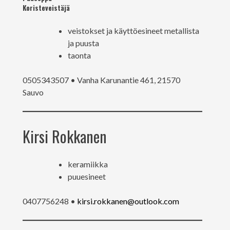
Koristeveistäjä
veistokset ja käyttöesineet metallista
ja puusta
taonta
0505343507 • Vanha Karunantie 461, 21570
Sauvo
Kirsi Rokkanen
keramiikka
puuesineet
0407756248 •
kirsi.rokkanen@outlook.com