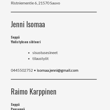
Ristniementie 6, 21570 Sauvo
Jenni Isomaa
Seppä
Yhdistyksen sihteeri
sisustusesineet
tilaustyöt
0445502752 •
isomaa.jenni@gmail.com
Raimo Karppinen
Seppä
Puuseppä