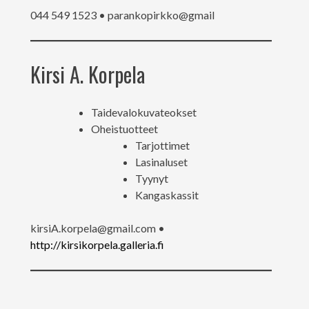
044 549 1523 • parankopirkko@gmail
Kirsi A. Korpela
Taidevalokuvateokset
Oheistuotteet
Tarjottimet
Lasinaluset
Tyynyt
Kangaskassit
kirsiA.korpela@gmail.com •
http://kirsikorpela.galleria.fi