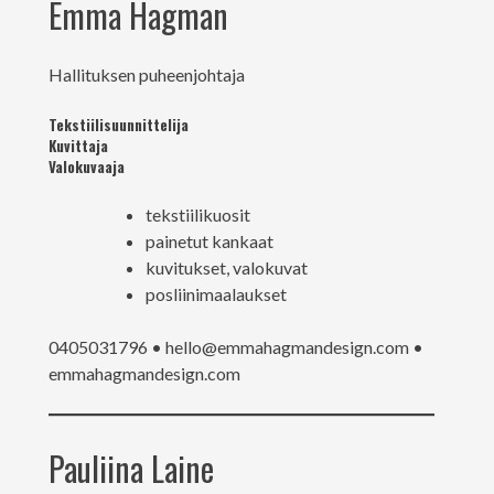
Emma Hagman
Linkit
Hallituksen puheenjohtaja
Tekstiilisuunnittelija
Kuvittaja
Valokuvaaja
tekstiilikuosit
painetut kankaat
kuvitukset, valokuvat
posliinimaalaukset
0405031796 • hello@emmahagmandesign.com •
emmahagmandesign.com
Pauliina Laine