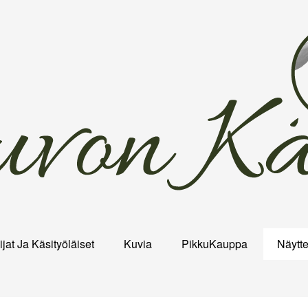
lijat Ja Käsityöläiset
Kuvia
PikkuKauppa
Näytte