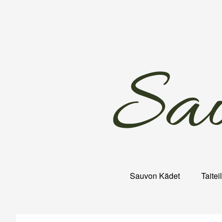
Skip
to
content
Sauvon Kädet
Taitei