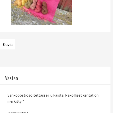
Linkit
Artikkelien
Kuvia
selaus
Vastaa
Sähköpostiosoitettasi ei julkaista.
Pakolliset kentät on
merkitty
*
Kommentti
*